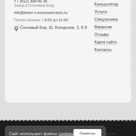
+7 (812) 309-56-39
Калькулятор
Завод в Сосновом Бору
Услуги
info@beton-v-sosnovom-boru.ru
Спецтехника
Прием звонков: с
8:00 до 21:00
Вакансии
Сосновый Бор, Ш. Копорское, 3, К.8
Отзывы
Карта сайта
Контакты
2011-2026
© БЕТОНМАШ
Понятно
Сайт использует файлы
cookies
Информация, предоставленная на сайте, не является публичной офертой.