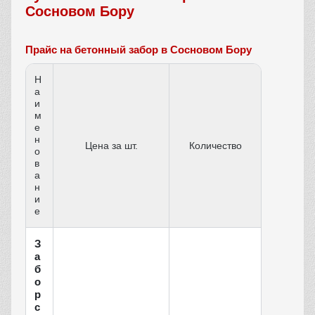
Сосновом Бору
Прайс на бетонный забор в Сосновом Бору
Н
а
и
м
е
н
Цена за шт.
Количество
о
в
а
н
и
е
З
а
б
о
р
с