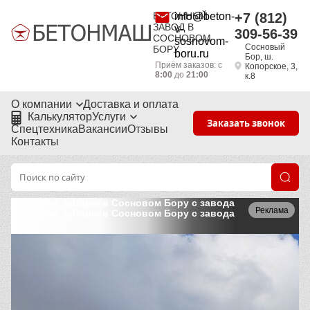
БЕТОННЫЙ
info@beton-
+7 (812)
ЗАВОД В
v-
309-56-39
СОСНОВОМ
sosnovom-
Сосновый
БОРУ
boru.ru
Бор, ш.
Приём заказов: с
Копорское, 3,
8:00
до
21:00
к.8
О компании
Доставка и оплата
Калькулятор
Услуги
Заказать звонок
Спецтехника
Вакансии
Отзывы
Контакты
Бетонные заборы в Сосновом Бору с завода
Реклама
Бетонные заборы в Сосновом Бору с завода