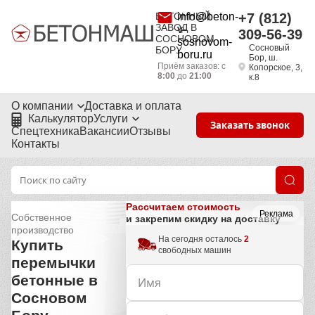
БЕТОННЫЙ
info@beton-
+7 (812)
ЗАВОД В
v-
309-56-39
СОСНОВОМ
sosnovom-
Сосновый
БОРУ
boru.ru
Бор, ш.
Приём заказов: с
Копорское, 3,
8:00
до
21:00
к.8
О компании
Доставка и оплата
Калькулятор
Услуги
Заказать звонок
Спецтехника
Вакансии
Отзывы
Контакты
Рассчитаем стоимость
Реклама
Собственное
и закрепим скидку на доставку
производство
На сегодня осталось
2
Купить
свободных машин
перемычки
бетонные в
Сосновом