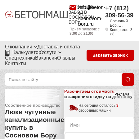
БЕТОННЫЙ
info@beton-
+7 (812)
ЗАВОД В
v-
309-56-39
СОСНОВОМ
sosnovom-
Сосновый
БОРУ
boru.ru
Бор, ш.
Приём заказов: с
Копорское, 3,
8:00
до
21:00
к.8
О компании
Доставка и оплата
Калькулятор
Услуги
Заказать звонок
Спецтехника
Вакансии
Отзывы
Контакты
Рассчитаем стоимость
Реклама
и закрепим скидку на доставку
Собственное производство
На сегодня осталось
3
свободных машин
Люки чугунные
канализационные
купить в
Сосновом Бору