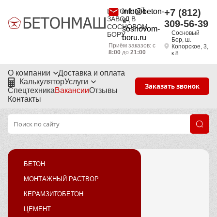
БЕТОННЫЙ
info@beton-
+7 (812)
ЗАВОД В
v-
309-56-39
СОСНОВОМ
sosnovom-
Сосновый
БОРУ
boru.ru
Бор, ш.
Приём заказов: с
Копорское, 3,
8:00
до
21:00
к.8
О компании
Доставка и оплата
Калькулятор
Услуги
Заказать звонок
Спецтехника
Вакансии
Отзывы
Контакты
БЕТОН
МОНТАЖНЫЙ РАСТВОР
КЕРАМЗИТОБЕТОН
ЦЕМЕНТ