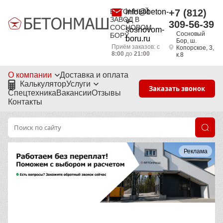
БЕТОННЫЙ
info@beton-
+7 (812)
ЗАВОД В
v-
309-56-39
СОСНОВОМ
sosnovom-
Сосновый
БОРУ
boru.ru
Бор, ш.
Приём заказов: с
Копорское, 3,
8:00
до
21:00
к.8
О компании
Доставка и оплата
Калькулятор
Услуги
Заказать звонок
Спецтехника
Вакансии
Отзывы
Контакты
Реклама