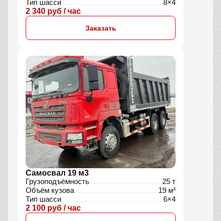
Тип шасси
8×4
2 340 руб / час
Заказать
Самосвал 19 м3
Грузоподъёмность
25 т
Объём кузова
19 м³
Тип шасси
6×4
2 100 руб / час