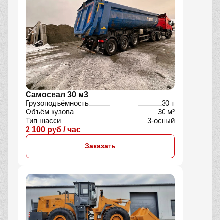
Самосвал 30 м3
Грузоподъёмность
30 т
Объём кузова
30 м³
Тип шасси
3-осный
2 100 руб / час
Заказать