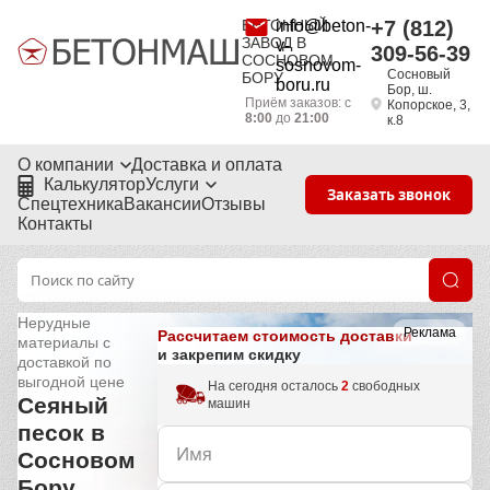
БЕТОННЫЙ
info@beton-
+7 (812)
ЗАВОД В
v-
309-56-39
СОСНОВОМ
sosnovom-
Сосновый
БОРУ
boru.ru
Бор, ш.
Приём заказов: с
Копорское, 3,
8:00
до
21:00
к.8
О компании
Доставка и оплата
Калькулятор
Услуги
Заказать звонок
Спецтехника
Вакансии
Отзывы
Контакты
Нерудные
Реклама
Рассчитаем стоимость доставки
материалы с
и закрепим скидку
доставкой по
выгодной цене
На сегодня осталось
2
свободных
Сеяный
машин
песок в
Сосновом
Бору