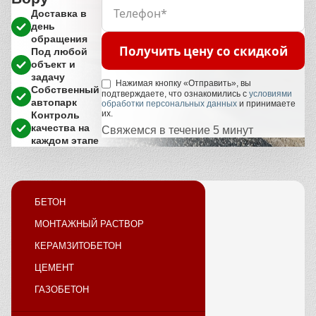
Доставка в
день
обращения
Получить цену со скидкой
Под любой
объект и
задачу
Нажимая кнопку «Отправить», вы
Собственный
подтверждаете, что ознакомились с
условиями
автопарк
обработки персональных данных
и принимаете
их.
Контроль
качества на
Свяжемся в течение 5 минут
каждом этапе
БЕТОН
МОНТАЖНЫЙ РАСТВОР
КЕРАМЗИТОБЕТОН
ЦЕМЕНТ
ГАЗОБЕТОН