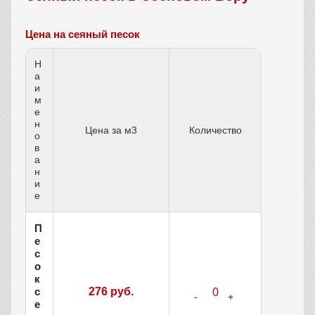
Цена на сеяный песок
Н
а
и
м
е
н
Цена за м3
Количество
о
в
а
н
и
е
П
е
с
о
к
с
276 руб.
е