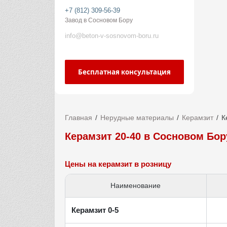
+7 (812) 309-56-39
Завод в Сосновом Бору
info@beton-v-sosnovom-boru.ru
Бесплатная консультация
Главная
Нерудные материалы
Керамзит
К
Керамзит 20-40 в Сосновом Бор
Цены на керамзит в розницу
Наименование
Керамзит 0-5