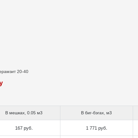
ерамзит 20-40
у
В мешках, 0.05 м3
В биг-бэгах, м3
167 руб.
1 771 руб.