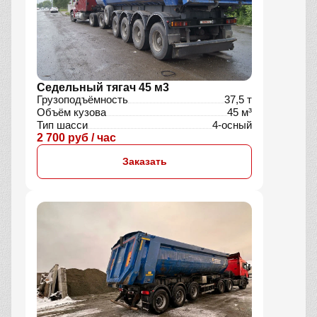
Седельный тягач 45 м3
Грузоподъёмность
37,5 т
Объём кузова
45 м³
Тип шасси
4-осный
2 700 руб / час
Заказать