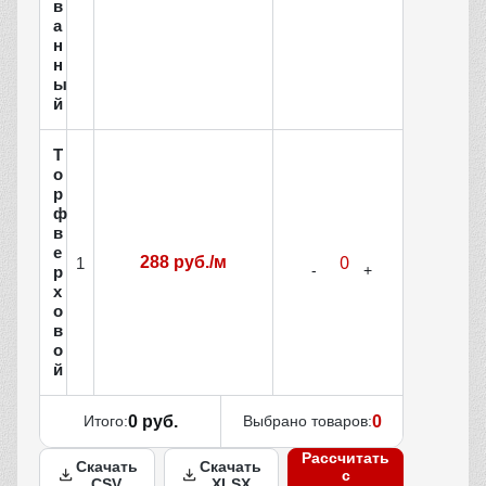
в
а
н
н
ы
й
Т
о
р
ф
в
е
288 руб./м
1
р
х
о
в
о
й
Итого:
0 руб.
Выбрано товаров:
0
Рассчитать
Скачать
Скачать
с
CSV
XLSX