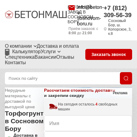
БЕТОННЫЙ
info@beton-
+7 (812)
ЗАВОД В
v-
309-56-39
СОСНОВОМ
sosnovom-
Сосновый
БОРУ
boru.ru
Бор, ш.
Приём заказов: с
Копорское, 3,
8:00
до
21:00
к.8
О компании
Доставка и оплата
Калькулятор
Услуги
Заказать звонок
Спецтехника
Вакансии
Отзывы
Контакты
Рассчитаем стоимость доставки
Нерудные
Реклама
и закрепим скидку
материалы с
доставкой по
На сегодня осталось
4
свободных
выгодной цене
машин
Торфогрунт
в Сосновом
Бору
Доставка в