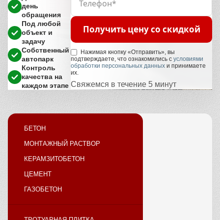
день
обращения
Под любой
Получить цену со скидкой
объект и
задачу
Собственный
Нажимая кнопку «Отправить», вы
автопарк
подтверждаете, что ознакомились с
условиями
обработки персональных данных
и принимаете
Контроль
их.
качества на
Свяжемся в течение 5 минут
каждом этапе
БЕТОН
МОНТАЖНЫЙ РАСТВОР
КЕРАМЗИТОБЕТОН
ЦЕМЕНТ
ГАЗОБЕТОН
ТРОТУАРНАЯ ПЛИТКА