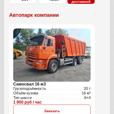
доставкой
Автопарк компании
Самосвал 16 м3
Грузоподъёмность
20 т
Объём кузова
16 м³
Тип шасси
6×4
1 900 руб / час
Заказать