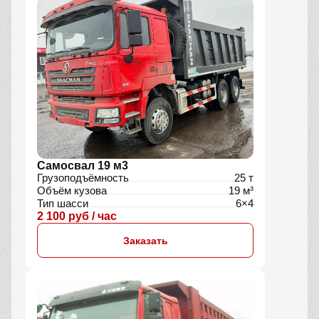
Самосвал 19 м3
Грузоподъёмность
25 т
Объём кузова
19 м³
Тип шасси
6×4
2 100 руб / час
Заказать