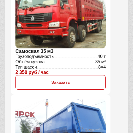
Самосвал 35 м3
Грузоподъёмность
40 т
Объём кузова
35 м³
Тип шасси
8×4
2 350 руб / час
Заказать