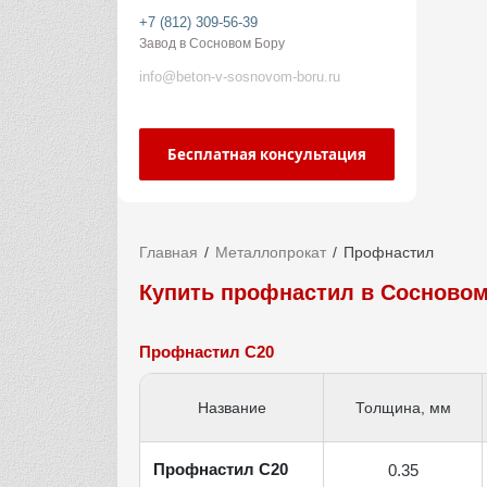
+7 (812) 309-56-39
Завод в Сосновом Бору
info@beton-v-sosnovom-boru.ru
Бесплатная консультация
Главная
Металлопрокат
Профнастил
Купить профнастил в Сосновом
Профнастил С20
Название
Толщина, мм
Профнастил С20
0.35