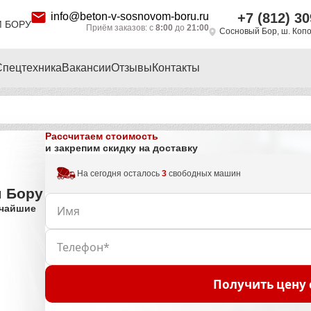
info@beton-v-sosnovom-boru.ru
+7 (812) 30
 БОРУ
Приём заказов: с
8:00
до
21:00
Сосновый Бор, ш. Копор
Спецтехника
Вакансии
Отзывы
Контакты
Рассчитаем стоимость
и закрепим скидку на доставку
На сегодня осталось
3
свободных машин
м Бору
тчайшие
Получить цену 