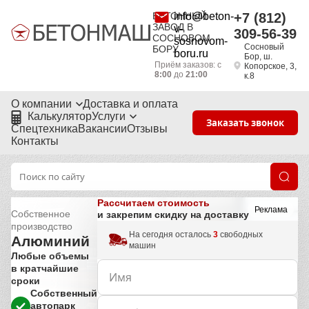
БЕТОННЫЙ
info@beton-
+7 (812)
ЗАВОД В
v-
309-56-39
СОСНОВОМ
sosnovom-
Сосновый
БОРУ
boru.ru
Бор, ш.
Приём заказов: с
Копорское, 3,
8:00
до
21:00
к.8
О компании
Доставка и оплата
Калькулятор
Услуги
Заказать звонок
Спецтехника
Вакансии
Отзывы
Контакты
Рассчитаем стоимость
Реклама
Собственное
и закрепим скидку на доставку
производство
На сегодня осталось
3
свободных
Алюминий
машин
Любые объемы
в кратчайшие
сроки
Собственный
автопарк