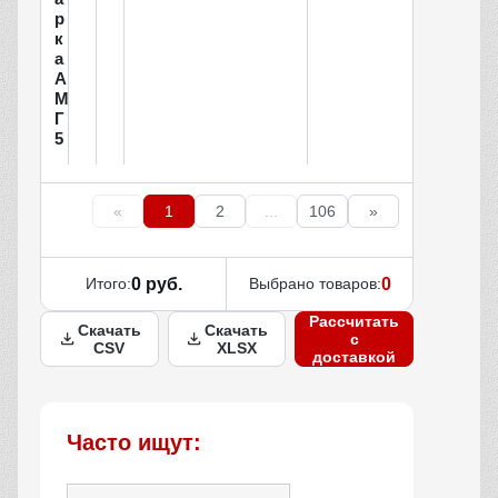
р
к
а
А
М
Г
5
«
1
2
...
106
»
Итого:
0 руб.
Выбрано товаров:
0
Рассчитать
Скачать
Скачать
с
CSV
XLSX
доставкой
Часто ищут: